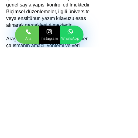
genel sayfa yapısı kontrol edilmektedir.
Biçimsel düzenlemeler, ilgili üniversite
veya enstitünün yazım kılavuzu esas
alınarak gerçekleştirilmektedir.
Ara
Instagram
WhatsApp
Araştırma danışmanlığı sürecinde her
çalışmanın amacı, yöntemi ve veri
yapısı ayrı ayrı değerlendirilerek
kişiselleştirilmiş bir çalışma planı
oluşturulmaktadır. Nominal Akademi ile
nicel ve nitel veri analizi, araştırma
yöntemleri danışmanlığı ve tez
biçimlendirme hizmetleri hakkında
ayrıntılı bilgi almak için bizimle iletişime
geçebilirsiniz.
SIKÇA SORULAN
SORULAR (S.S.S.)
GENEL HİZMETLER
NİCEL VERİ ANALİZİ