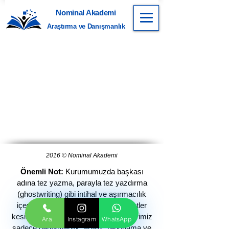
Nominal Akademi
Araştırma ve Danışmanlık
2016 © Nominal Akademi
Önemli Not:
Kurumumuzda başkası
adına tez yazma, parayla tez yazdırma
(ghostwriting) gibi intihal ve aşırmacılık
içeren, etik ve yasal olmayan hizmetler
kesinlikle sunulmamaktadır. Hizmetlerimiz
Ara
Instagram
WhatsApp
sadece danışmanlık, analiz, raporlama ve